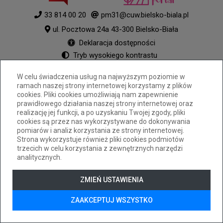
33 814 00 20
pm31@cuw.bielsko-biala.pl
ul. Pocztowa 24a 43-300 Bielsko-Biała
Deklaracja dostępności
Tryb wysokiego kontrastu
+
++
+++
W celu świadczenia usług na najwyższym poziomie w
© 2026
WizjaNet
Wszystkie prawa zastrzeżone.
ramach naszej strony internetowej korzystamy z plików
cookies. Pliki cookies umożliwiają nam zapewnienie
prawidłowego działania naszej strony internetowej oraz
realizację jej funkcji, a po uzyskaniu Twojej zgody, pliki
cookies są przez nas wykorzystywane do dokonywania
pomiarów i analiz korzystania ze strony internetowej.
Strona wykorzystuje również pliki cookies podmiotów
trzecich w celu korzystania z zewnętrznych narzędzi
analitycznych.
ZMIEŃ USTAWIENIA
ZAAKCEPTUJ WSZYSTKO