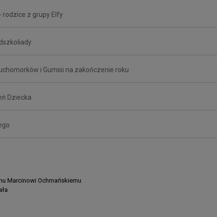
- rodzice z grupy Elfy
dszkoliady
Muchomorków i Gumisi na zakończenie roku
eń Dziecka
ego
 Panu Marcinowi Ochmańskiemu
ała