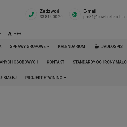
Zadzwoń
E-mail
33 814 00 20
pm31@cuw.bielsko-biala
+
+++
A
SPRAWY GRUPOWE
KALENDARIUM
JADŁOSPIS
DANYCH OSOBOWYCH
KONTAKT
STANDARDY OCHRONY MAŁO
U-BIAŁEJ
PROJEKT ETWINING