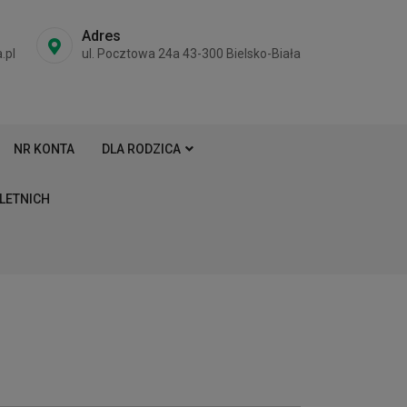
Adres
.pl
ul. Pocztowa 24a 43-300 Bielsko-Biała
NR KONTA
DLA RODZICA
LETNICH