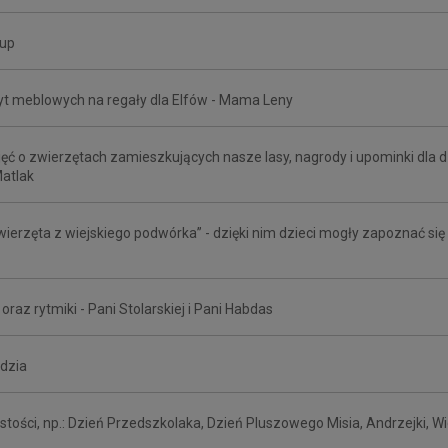
rup
płyt meblowych na regały dla Elfów - Mama Leny
jęć o zwierzętach zamieszkujących nasze lasy, nagrody i upominki dla d
Matlak
Zwierzęta z wiejskiego podwórka” - dzięki nim dzieci mogły zapoznać
raz rytmiki - Pani Stolarskiej i Pani Habdas
udzia
tości, np.: Dzień Przedszkolaka, Dzień Pluszowego Misia, Andrzejki, Wi