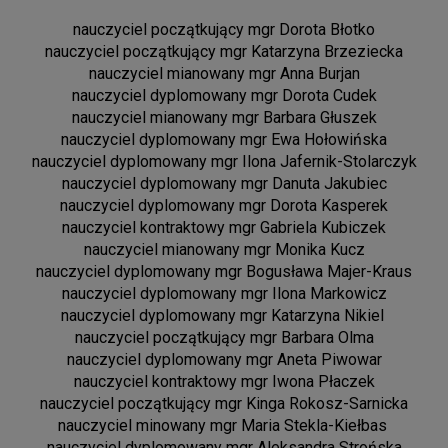
nauczyciel początkujący mgr Dorota Błotko
nauczyciel początkujący mgr Katarzyna Brzeziecka
nauczyciel mianowany mgr Anna Burjan
nauczyciel dyplomowany mgr Dorota Cudek
nauczyciel mianowany mgr Barbara Głuszek
nauczyciel dyplomowany mgr Ewa Hołowińska
nauczyciel dyplomowany mgr Ilona Jafernik-Stolarczyk
nauczyciel dyplomowany mgr Danuta Jakubiec
nauczyciel dyplomowany mgr Dorota Kasperek
nauczyciel kontraktowy mgr Gabriela Kubiczek
nauczyciel mianowany mgr Monika Kucz
nauczyciel dyplomowany mgr Bogusława Majer-Kraus
nauczyciel dyplomowany mgr Ilona Markowicz
nauczyciel dyplomowany mgr Katarzyna Nikiel
nauczyciel początkujący mgr Barbara Olma
nauczyciel dyplomowany mgr Aneta Piwowar
nauczyciel kontraktowy mgr Iwona Płaczek
nauczyciel początkujący mgr Kinga Rokosz-Sarnicka
nauczyciel minowany mgr Maria Stekla-Kiełbas
nauczyciel dyplomowany mgr Aleksandra Strońska