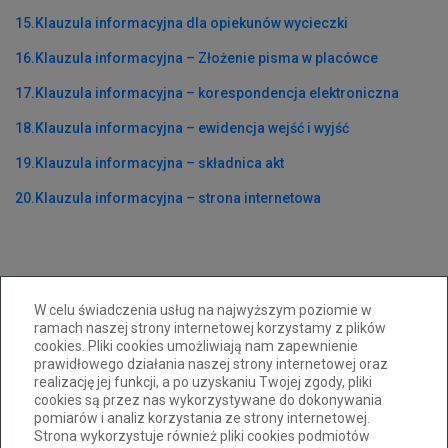
15.Klauzula informacyjna dla opiekunów wycieczki
16.Klauzula informacyjna – Złożenie pisma w placówce
17.Klauzula informacyjna – korespondencja elektroniczna
18.Klauzula informacyjna – ewidencja wejść i wyjść
19.Klauzula informacyjna – składnica akt
20.Klauzula informacyjna – strona internetowa
W celu świadczenia usług na najwyższym poziomie w
ramach naszej strony internetowej korzystamy z plików
cookies. Pliki cookies umożliwiają nam zapewnienie
prawidłowego działania naszej strony internetowej oraz
realizację jej funkcji, a po uzyskaniu Twojej zgody, pliki
33 814 00 20
pm31@cuw.bielsko-biala.pl
cookies są przez nas wykorzystywane do dokonywania
pomiarów i analiz korzystania ze strony internetowej.
ul. Pocztowa 24a 43-300 Bielsko-Biała
Strona wykorzystuje również pliki cookies podmiotów