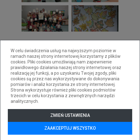
W celu świadczenia usług na najwyższym poziomie w
ramach naszej strony internetowej korzystamy z plików
cookies. Pliki cookies umożliwiają nam zapewnienie
prawidłowego działania naszej strony internetowej oraz
realizację jej funkcji, a po uzyskaniu Twojej zgody, pliki
33 814 00 20
pm31@cuw.bielsko-biala.pl
cookies są przez nas wykorzystywane do dokonywania
pomiarów i analiz korzystania ze strony internetowej.
ul. Pocztowa 24a 43-300 Bielsko-Biała
Strona wykorzystuje również pliki cookies podmiotów
Deklaracja dostępności
trzecich w celu korzystania z zewnętrznych narzędzi
analitycznych.
Tryb wysokiego kontrastu
+
++
+++
ZMIEŃ USTAWIENIA
© 2026
WizjaNet
Wszystkie prawa zastrzeżone.
ZAAKCEPTUJ WSZYSTKO