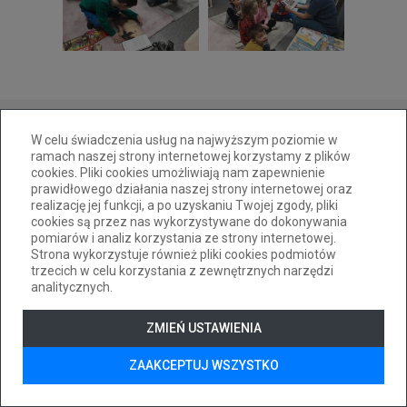
W celu świadczenia usług na najwyższym poziomie w
ramach naszej strony internetowej korzystamy z plików
cookies. Pliki cookies umożliwiają nam zapewnienie
33 814 00 20
pm31@cuw.bielsko-biala.pl
prawidłowego działania naszej strony internetowej oraz
realizację jej funkcji, a po uzyskaniu Twojej zgody, pliki
ul. Pocztowa 24a 43-300 Bielsko-Biała
cookies są przez nas wykorzystywane do dokonywania
Deklaracja dostępności
pomiarów i analiz korzystania ze strony internetowej.
Strona wykorzystuje również pliki cookies podmiotów
Tryb wysokiego kontrastu
trzecich w celu korzystania z zewnętrznych narzędzi
+
++
+++
analitycznych.
© 2026
WizjaNet
Wszystkie prawa zastrzeżone.
ZMIEŃ USTAWIENIA
ZAAKCEPTUJ WSZYSTKO