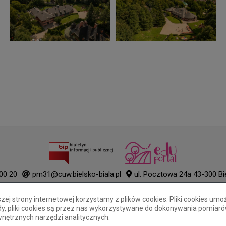
00 20
pm31@cuw.bielsko-biala.pl
ul. Pocztowa 24a 43-300 Bi
Deklaracja dostępności
j strony internetowej korzystamy z plików cookies. Pliki cookies umo
Tryb wysokiego kontrastu
gody, pliki cookies są przez nas wykorzystywane do dokonywania pomiaró
+
++
+++
wnętrznych narzędzi analitycznych.