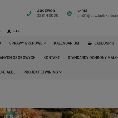
Zadzwoń
E-mail
33 814 00 20
pm31@cuw.bielsko-biala
+
+++
A
SPRAWY GRUPOWE
KALENDARIUM
JADŁOSPIS
DANYCH OSOBOWYCH
KONTAKT
STANDARDY OCHRONY MAŁO
U-BIAŁEJ
PROJEKT ETWINING