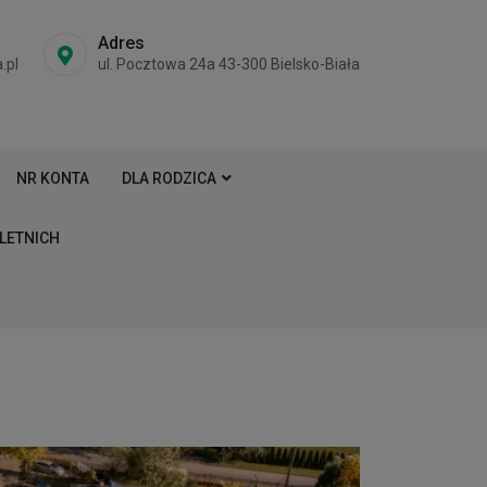
Adres
.pl
ul. Pocztowa 24a 43-300 Bielsko-Biała
NR KONTA
DLA RODZICA
LETNICH